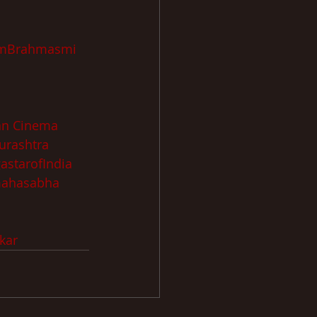
mBrahmasmi
ian Cinema
urashtra
astarofIndia
mahasabha
kar