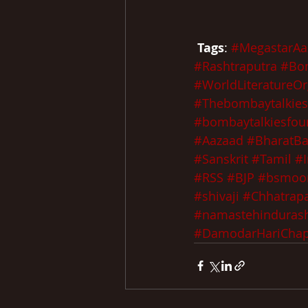
Tags
: 
#MegastarAa
#Rashtraputra
 #Bo
#WorldLiteratureOr
#Thebombaytalkies
#bombaytalkiesfou
#Aazaad
#BharatB
#Sanskrit
 #Tamil
#I
#RSS
 #BJP
 #bsmoo
#shivaji
 #Chhatrapa
#namastehindurash
#DamodarHariChap