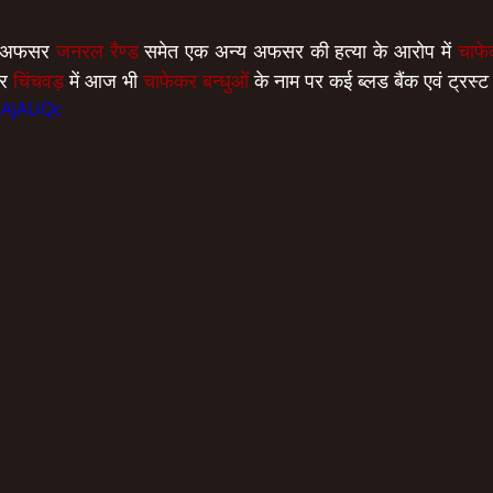
 अफसर 
जनरल रैण्ड
 समेत एक अन्य अफसर की हत्या के आरोप में 
चाफे
र 
चिंचवड़
 में आज भी 
चाफेकर बन्धुओं
 के नाम पर कई ब्लड बैंक एवं ट्रस्ट
04AjAUQc