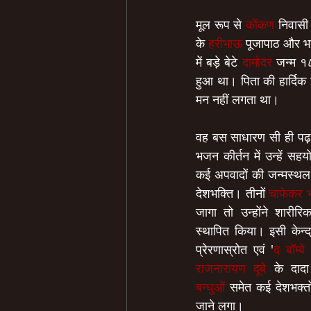
मूल रूप से 
कोंकण
 निवासी
के 
हरीभाऊ
 पूजापाठ और भ
में बड़े बेटे 
दामोदर
 जन्म १८
हुआ था। पिता की हार्दिक 
मन नहीं लगता था।
वह बस साधारण सी ही पढ़
भजन कीर्तन में उन्हें सहय
कई अपवादों की जन्मस्थल ब
देशभक्ति। तीनों 
चाफेकर भ
जागा तो उन्होंने शारीर
स्थापित किया। इसी केन्द्र
प्रेरणास्रोत एवं '
द बॉम्बे
राजनारायण दूबे
 के दाद
बन्धुओं
 समेत कई देशभक्तों
जाने लगा।