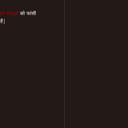
कर बन्धुओं
 को फांसी 
 है|