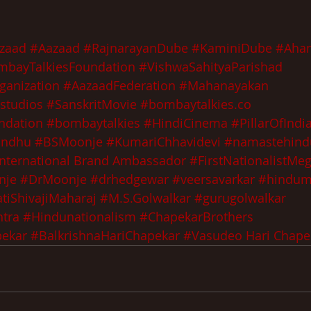
zaad
 #Aazaad
 #RajnarayanDube
 #KaminiDube
 #Aha
mbayTalkiesFoundation
 #VishwaSahityaParishad
ganization
 #AazaadFederation
 #Mahanayakan
studios
 #SanskritMovie
#bombaytalkies.co
ndation
#bombaytalkies
#HindiCinema
#PillarOfInd
andhu
#BSMoonje
#KumariChhavidevi
#namastehind
nternational Brand Ambassador
 #FirstNationalistMeg
nje
 #DrMoonje
 #drhedgewar
 #veersavarkar
 #hindu
tiShivajiMaharaj
 #M.S.Golwalkar
 #gurugolwalkar
tra
 #Hindunationalism
#ChapekarBrothers
ekar
#BalkrishnaHariChapekar
#Vasudeo Hari Chape